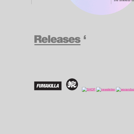
the timeless fu
enough of. coo
villalobos fo
(GER) 10/2005
der Sound die
Chicago. Das
ich noch nie d
swingend und s
so gut gelaun
Trends rings u
Fumakilla noch
auch noch klar
begeistert. â€
"Neues vom Pa
Labelowner un
seinem eigene
mit "Put`em U
die Peaktime, 
besitzen, auf
tauglich sein
"40 / Love" g
und vermag es 
setzen. Dank
sicherlich die 