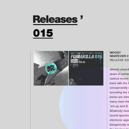
WOODY
WHATEVER #
RELEASE 200
already played
years of prima
various recent 
back with the 
unexpectedly 
sounding the 
tracks are imm
many more thi
´em up and B -
â€œbody musicâ
sound spectrum
electronic ap
dangerously s